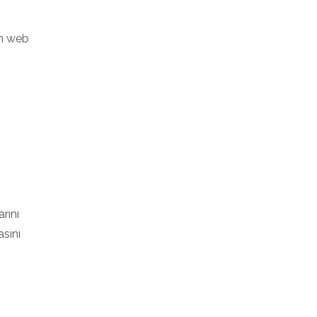
an web
rını
asını