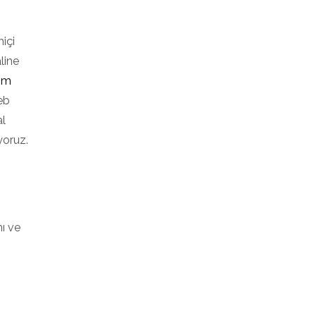
miçi
aline
ım
eb
al
yoruz.
nı ve