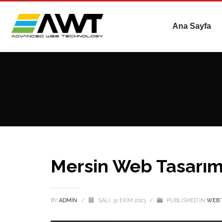
Ana Sayfa
Mersin Web Tasarı
BY
ADMIN
/
SALI, 31 EKIM 2023
/
PUBLISHED IN
WEB 