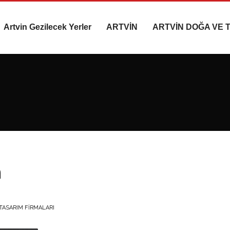
Artvin Gezilecek Yerler
ARTVİN
ARTVİN DOĞA VE 
m
TASARIM FIRMALARI