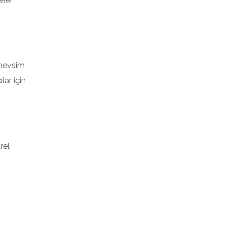
 mevsim
lar için
rel