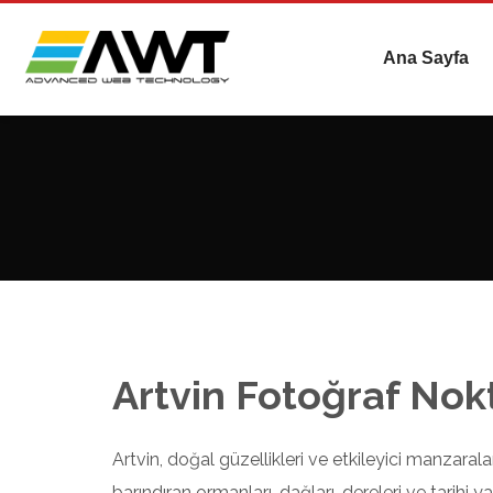
Ana Sayfa
Artvin Fotoğraf Nokt
Artvin, doğal güzellikleri ve etkileyici manzarala
barındıran ormanları, dağları, dereleri ve tarihi 