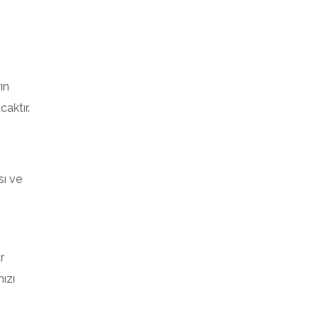
ın
aktır.
sı ve
r
ızı