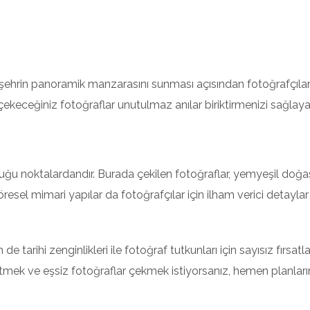
e şehrin panoramik manzarasını sunması açısından fotoğrafçılar
çekeceğiniz fotoğraflar unutulmaz anılar biriktirmenizi sağlayac
uğu noktalardandır. Burada çekilen fotoğraflar, yemyeşil doğa
yöresel mimari yapılar da fotoğrafçılar için ilham verici detaylar
 tarihi zenginlikleri ile fotoğraf tutkunları için sayısız fırsatla
mek ve eşsiz fotoğraflar çekmek istiyorsanız, hemen planların