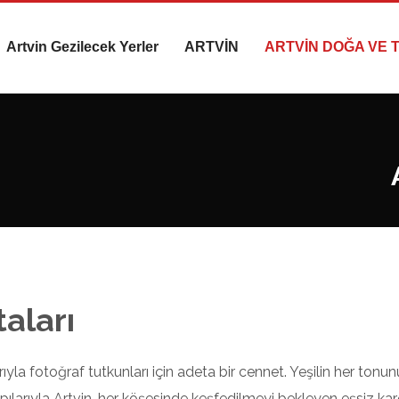
Artvin Gezilecek Yerler
ARTVİN
ARTVİN DOĞA VE 
aları
rıyla fotoğraf tutkunları için adeta bir cennet. Yeşilin her tonun
yapılarıyla Artvin, her köşesinde keşfedilmeyi bekleyen eşsiz kar