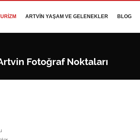
TURİZM
ARTVİN YAŞAM VE GELENEKLER
BLOG
Artvin Fotoğraf Noktaları
u
eler